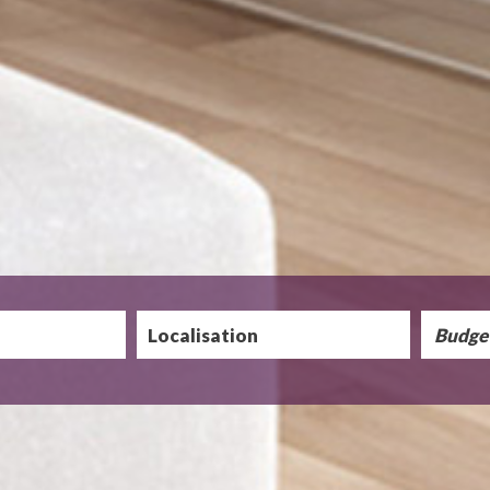
5KM
10KM
25KM