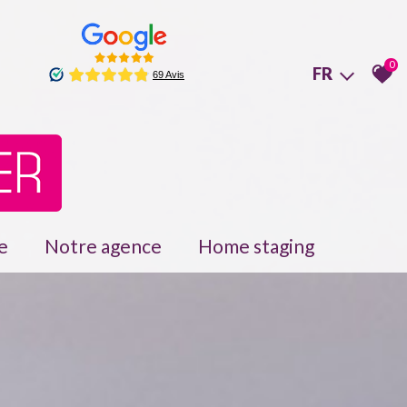
0
FR
le
Notre agence
Home staging
Nous contacter
Recrutement