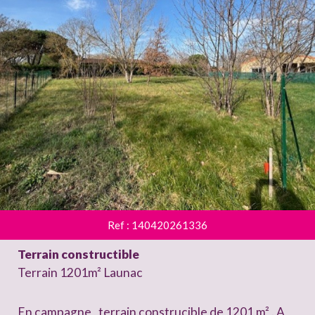
Ref : 140420261336
Terrain constructible
Terrain 1201m² Launac
En campagne , terrain construcible de 1201 m² . A