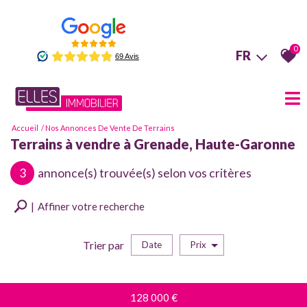
0
FR
Accueil
Nos Annonces De Vente De Terrains
Terrains à vendre à Grenade, Haute-Garonne
3
annonce(s) trouvée(s) selon vos critères
Affiner votre recherche
Trier par
Date
Prix
Vente
×
Terrain
128 000
€