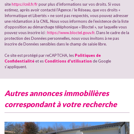
Taxe foncière
28,12 %
site
https://cnil.fr/fr
pour plus d’informations sur vos droits. Si vous
estimez, après avoir contacté l'Agence / le Réseau, que vos droits «
Habitants de moins de 25 ans
30,94 %
Informatique et Libertés » ne sont pas respectés, vous pouvez adresser
Habitants de 25 à 55 ans
43,51 %
une réclamation à la CNIL. Nous vous informons de l’existence de la liste
d'opposition au démarchage téléphonique « Bloctel », sur laquelle vous
Habitants de plus de 55 ans
25,55 %
pouvez vous inscrire ici :
https://www.bloctel.gouv.fr
. Dans le cadre de la
protection des Données personnelles, nous vous invitons à ne pas
Nombre d'enfants par famille
0,97
inscrire de Données sensibles dans le champ de saisie libre.
Familles sans enfant
43,75 %
Ce site est protégé par reCAPTCHA, les
Politiques de
Familles avec 1 ou 2 enfants
48,56 %
Confidentialité
et es
Conditions d'utilisation
de Google
s'appliquent.
Maisons
69,37 %
Appartements
30,63 %
Familles avec 3 enfants
6,18 %
autres annonces immobilières
correspondant à votre recherche