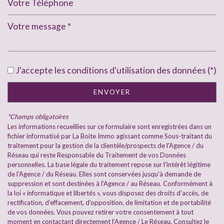
Leaflet
|
©
Jawg
Maps
|
© OpenStreetMap
Bar
École maternelle
J'accepte les conditions d'utilisation des données (*)
École primaire
ENVOYER
Bureau de poste
*Champs obligatoires
Mairie
Les informations recueillies sur ce formulaire sont enregistrées dans un
fichier informatisé par La Boite Immo agissant comme Sous-traitant du
traitement pour la gestion de la clientèle/prospects de l'Agence / du
statistiques
Réseau qui reste Responsable du Traitement de vos Données
personnelles. La base légale du traitement repose sur l'intérêt légitime
de l'Agence / du Réseau. Elles sont conservées jusqu'à demande de
Nombre d'habitants
8 310
suppression et sont destinées à l'Agence / au Réseau. Conformément à
la loi « informatique et libertés », vous disposez des droits d’accès, de
Propriétaires (vs. locataires)
56,53 %
rectification, d’effacement, d’opposition, de limitation et de portabilité
Taxe habitation
15,63 %
de vos données. Vous pouvez retirer votre consentement à tout
moment en contactant directement l’Agence / Le Réseau. Consultez le