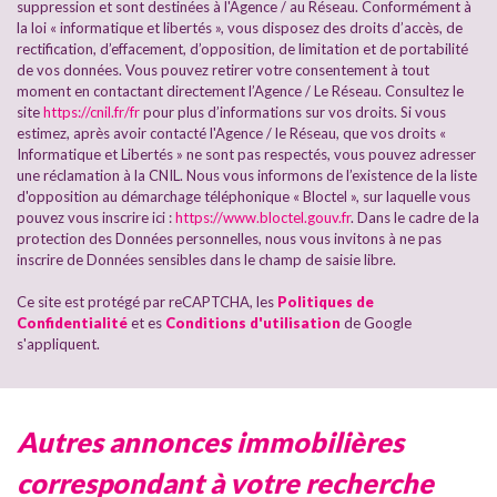
Habitants de moins de 25 ans
30,94 %
suppression et sont destinées à l'Agence / au Réseau. Conformément à
la loi « informatique et libertés », vous disposez des droits d’accès, de
Habitants de 25 à 55 ans
43,51 %
rectification, d’effacement, d’opposition, de limitation et de portabilité
de vos données. Vous pouvez retirer votre consentement à tout
Habitants de plus de 55 ans
25,55 %
moment en contactant directement l’Agence / Le Réseau. Consultez le
Nombre d'enfants par famille
0,97
site
https://cnil.fr/fr
pour plus d’informations sur vos droits. Si vous
estimez, après avoir contacté l'Agence / le Réseau, que vos droits «
Familles sans enfant
43,75 %
Informatique et Libertés » ne sont pas respectés, vous pouvez adresser
une réclamation à la CNIL. Nous vous informons de l’existence de la liste
Familles avec 1 ou 2 enfants
48,56 %
d'opposition au démarchage téléphonique « Bloctel », sur laquelle vous
Maisons
69,37 %
pouvez vous inscrire ici :
https://www.bloctel.gouv.fr
. Dans le cadre de la
protection des Données personnelles, nous vous invitons à ne pas
Appartements
30,63 %
inscrire de Données sensibles dans le champ de saisie libre.
Familles avec 3 enfants
6,18 %
Ce site est protégé par reCAPTCHA, les
Politiques de
Confidentialité
et es
Conditions d'utilisation
de Google
s'appliquent.
autres annonces immobilières
correspondant à votre recherche