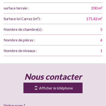
surface terrain :
200 m²
Surface loi Carrez (m²) :
171,42 m²
Nombre de chambre(s) :
5
Nombre de pièces :
6
Nombre de niveaux :
1
la ville de grenade (31330)
nous contacter
+
−
Afficher le téléphone