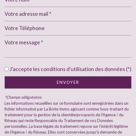
Leaflet
|
©
Jawg
Maps
|
© OpenStreetMap
École maternelle
École primaire
J'accepte les conditions d'utilisation des données (*)
statistiques
ENVOYER
*Champs obligatoires
Nombre d'habitants
8 310
Les informations recueillies sur ce formulaire sont enregistrées dans un
Propriétaires (vs. locataires)
56,53 %
fichier informatisé par La Boite Immo agissant comme Sous-traitant du
traitement pour la gestion de la clientèle/prospects de l'Agence / du
Taxe habitation
15,63 %
Réseau qui reste Responsable du Traitement de vos Données
personnelles. La base légale du traitement repose sur l'intérêt légitime
Taxe foncière
28,12 %
de l'Agence / du Réseau. Elles sont conservées jusqu'à demande de