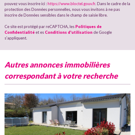
Habitants de 25 à 55 ans
40,91 %
pouvez vous inscrire ici :
https://www.bloctel.gouv.fr
. Dans le cadre de la
protection des Données personnelles, nous vous invitons à ne pas
Habitants de plus de 55 ans
29,82 %
inscrire de Données sensibles dans le champ de saisie libre.
Nombre d'enfants par famille
0,89
Ce site est protégé par reCAPTCHA, les
Politiques de
Confidentialité
Familles sans enfant
et es
Conditions d'utilisation
de Google
47,28 %
s'appliquent.
Familles avec 1 ou 2 enfants
46,40 %
Maisons
72,48 %
Appartements
27,52 %
autres annonces immobilières
Familles avec 3 enfants
4,92 %
correspondant à votre recherche