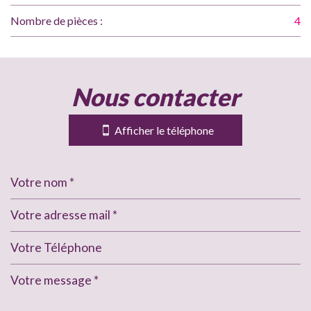
Nombre de pièces :
4
la ville de beauzelle (31700)
nous contacter
+
−
Afficher le téléphone
Leaflet
|
©
Jawg
Maps
|
© OpenStreetMap
École maternelle