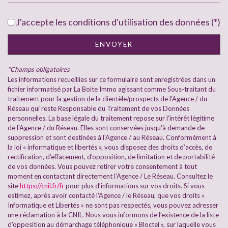
École primaire
J'accepte les conditions d'utilisation des données (*)
Bibliothèque
ENVOYER
Bureau de poste
*Champs obligatoires
Mairie
Les informations recueillies sur ce formulaire sont enregistrées dans un
fichier informatisé par La Boite Immo agissant comme Sous-traitant du
Presse et Tabac
traitement pour la gestion de la clientèle/prospects de l'Agence / du
Réseau qui reste Responsable du Traitement de vos Données
personnelles. La base légale du traitement repose sur l'intérêt légitime
statistiques
de l'Agence / du Réseau. Elles sont conservées jusqu'à demande de
suppression et sont destinées à l'Agence / au Réseau. Conformément à
la loi « informatique et libertés », vous disposez des droits d’accès, de
Nombre d'habitants
5 480
rectification, d’effacement, d’opposition, de limitation et de portabilité
de vos données. Vous pouvez retirer votre consentement à tout
Propriétaires (vs. locataires)
69,64 %
moment en contactant directement l’Agence / Le Réseau. Consultez le
Taxe habitation
10,92 %
site
https://cnil.fr/fr
pour plus d’informations sur vos droits. Si vous
estimez, après avoir contacté l'Agence / le Réseau, que vos droits «
Taxe foncière
12,81 %
Informatique et Libertés » ne sont pas respectés, vous pouvez adresser
une réclamation à la CNIL. Nous vous informons de l’existence de la liste
Habitants de moins de 25 ans
29,27 %
d'opposition au démarchage téléphonique « Bloctel », sur laquelle vous