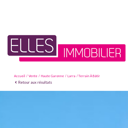
Accueil
Vente
Haute Garonne
Larra
Terrain À Bâtir
Retour aux résultats