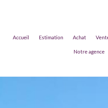
Accueil
Estimation
Achat
Vent
Notre agence
Maisons
Appartements
Nous contact
Terrains
Recrutement