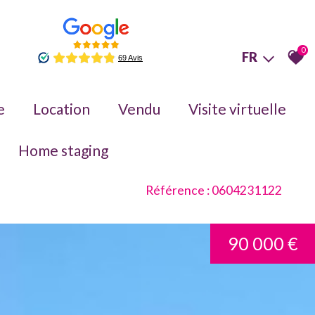
0
FR
e
Location
Vendu
Visite virtuelle
Home staging
Référence : 0604231122
er
90 000 €