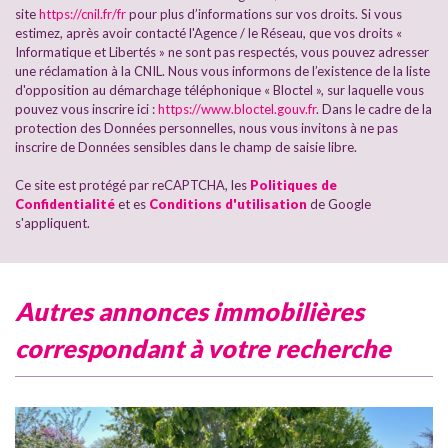
site
https://cnil.fr/fr
pour plus d’informations sur vos droits. Si vous
Maisons
70,48 %
estimez, après avoir contacté l'Agence / le Réseau, que vos droits «
Informatique et Libertés » ne sont pas respectés, vous pouvez adresser
Appartements
29,52 %
une réclamation à la CNIL. Nous vous informons de l’existence de la liste
d'opposition au démarchage téléphonique « Bloctel », sur laquelle vous
Familles avec 3 enfants
5,73 %
pouvez vous inscrire ici :
https://www.bloctel.gouv.fr
. Dans le cadre de la
protection des Données personnelles, nous vous invitons à ne pas
inscrire de Données sensibles dans le champ de saisie libre.
Ce site est protégé par reCAPTCHA, les
Politiques de
Confidentialité
et es
Conditions d'utilisation
de Google
s'appliquent.
autres annonces immobilières
correspondant à votre recherche