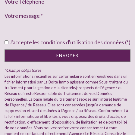
Leaflet
|
©
Jawg
Maps
|
© OpenStreetMap
statistiques
J'accepte les conditions d'utilisation des données (*)
Nombre d'habitants
4 885
ENVOYER
Propriétaires (vs. locataires)
59,85 %
Taxe habitation
16,12 %
*Champs obligatoires
Taxe foncière
18,21 %
Les informations recueillies sur ce formulaire sont enregistrées dans un
fichier informatisé par La Boite Immo agissant comme Sous-traitant du
Habitants de moins de 25 ans
34,52 %
traitement pour la gestion de la clientèle/prospects de l'Agence / du
Réseau qui reste Responsable du Traitement de vos Données
Habitants de 25 à 55 ans
46,23 %
personnelles. La base légale du traitement repose sur l'intérêt légitime
de l'Agence / du Réseau. Elles sont conservées jusqu'à demande de
Habitants de plus de 55 ans
19,25 %
suppression et sont destinées à l'Agence / au Réseau. Conformément à
Nombre d'enfants par famille
1,04
la loi « informatique et libertés », vous disposez des droits d’accès, de
rectification, d’effacement, d’opposition, de limitation et de portabilité
Familles sans enfant
41,48 %
de vos données. Vous pouvez retirer votre consentement à tout
moment en contactant directement l’Agence / Le Réseau. Consultez le
Familles avec 1 ou 2 enfants
51,75 %